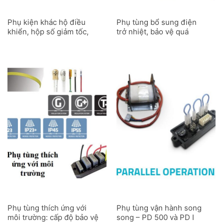
Phụ kiện khác hộ điều
Phụ tùng bổ sung điện
khiển, hộp số giảm tốc,
trở nhiệt, bảo vệ quá
pto genius,…
nhiệt, máy biến dòng và
PMG Mecc Alte
Phụ tùng thích ứng với
Phụ tùng vận hành song
môi trường: cấp độ bảo vệ
song – PD 500 và PD I