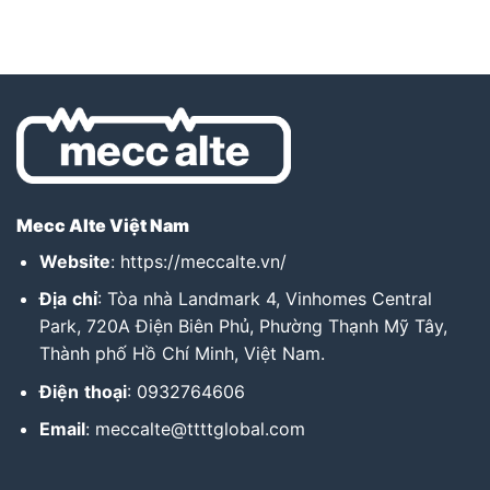
chống sét , sóng vô tuyến
điện, lớp cách nhiệt
Mecc Alte Việt Nam
Website
:
https://meccalte.vn/
Địa
chỉ
: Tòa nhà Landmark 4, Vinhomes Central
Park, 720A Điện Biên Phủ, Phường Thạnh Mỹ Tây,
Thành phố Hồ Chí Minh, Việt Nam.
Điện
thoại
: 0932764606
Email
: meccalte@ttttglobal.com