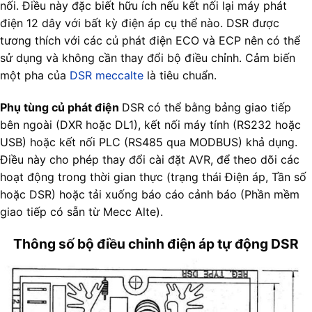
nối. Điều này đặc biết hữu ích nếu kết nối lại máy phát
điện 12 dây với bất kỳ điện áp cụ thể nào. DSR được
tương thích với các củ phát điện ECO và ECP nên có thể
sử dụng và không cần thay đổi bộ điều chỉnh. Cảm biến
một pha của
DSR meccalte
là tiêu chuẩn.
Phụ tùng củ phát điện
DSR có thể bằng bảng giao tiếp
bên ngoài (DXR hoặc DL1), kết nối máy tính (RS232 hoặc
USB) hoặc kết nối PLC (RS485 qua MODBUS) khả dụng.
Điều này cho phép thay đổi cài đặt AVR, để theo dõi các
hoạt động trong thời gian thực (trạng thái Điện áp, Tần số
hoặc DSR) hoặc tải xuống báo cáo cảnh báo (Phần mềm
giao tiếp có sẵn từ Mecc Alte).
Thông số bộ điều chỉnh điện áp tự động DSR