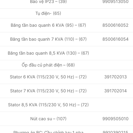
9909513050
Bảo vệ IP23 – (39)
Tụ điện- (65)
8500616052
Băng tần bao quanh 6 KVA (95) – (67)
Băng tần bao quanh 7 KVA (110) – (67)
8500616054
Băng tần bao quanh 8,5 KVA (130) – (67)
Ốp đầu củ phát điện – (68)
391702013
Stator 6 KVA (115/230 V, 50 Hz) – (72)
Stator 7 KVA (115/230 V, 50 Hz) – (72)
391702014
Stator 8,5 KVA (115/230 V, 50 Hz) – (72)
Nút cao su – (107)
9909505010
9910390215
Phương án BC: Cầu chỉnh lưu 1 pha