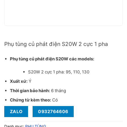
Phụ tùng củ phát điện S20W Mecc Alte từ 6kVA đến 9,35kVA
Phụ tùng củ phát điện S20W 2 cực 1 pha
Phụ tùng củ phát điện S20W các models:
S20W 2 cực 1 pha: 95, 110, 130
Xuất xứ:
Ý
Thời gian bảo hành:
6 tháng
Chứng từ kèm theo:
Có
ZALO
0932764606
Danh mục:
PHỤ TÙNG