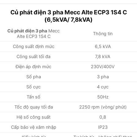
Củ phát điện 3 pha Mecc Alte ECP3 1S4 C
(6,5kVA/ 7,8kVA)
Củ phát điện 3 pha
Mecc
Thông tin
Alte ECP3 1S4 C
Công suất định mức
6,5 kVA
Công suất tối đa
7,8 kVA
Điện áp định mức
230V/400V
Số pha
3 pha
Số cực
4 cực
Tấn số
50Hz
Tốc độ quay tối đa
2250 rpm (vòng/ phút)
Hệ số công suất
0,8
Cấp bảo vệ xâm nhập
IP23