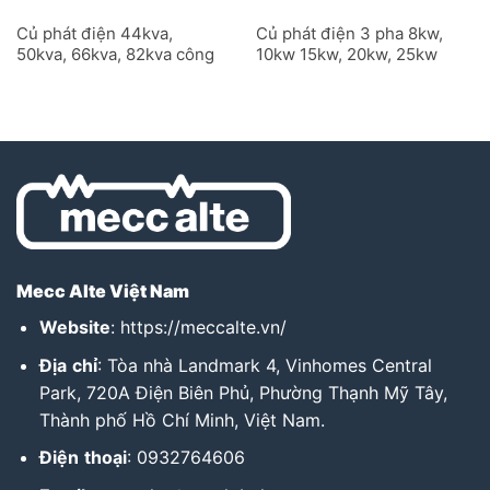
Củ phát điện 44kva,
Củ phát điện 3 pha 8kw,
50kva, 66kva, 82kva công
10kw 15kw, 20kw, 25kw
nghiệp ECP32C 2 cực
công nghiệp ECP28C 4
cực
Mecc Alte Việt Nam
Website
:
https://meccalte.vn/
Địa
chỉ
: Tòa nhà Landmark 4, Vinhomes Central
Park, 720A Điện Biên Phủ, Phường Thạnh Mỹ Tây,
Thành phố Hồ Chí Minh, Việt Nam.
Điện
thoại
: 0932764606