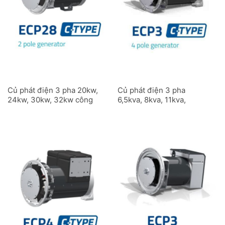
Củ phát điện 3 pha 20kw,
Củ phát điện 3 pha
24kw, 30kw, 32kw công
6,5kva, 8kva, 11kva,
nghiệp ECP28C 2 cực
13,5kva, 15kva công
nghiệp ECP3C 4 cực