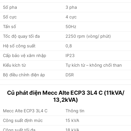
Số pha
3 pha
Số cực
4 cực
Tấn số
50Hz
Tốc độ quay tối đa
2250 rpm (vòng/ phút)
Hệ số công suất
0,8
Cấp bảo vệ xâm nhập
IP23
Kiểu kích từ
Tự kích từ – không chổi than
Bộ điều chỉnh điện áp
DSR
Củ phát điện Mecc Alte ECP3 3L4 C (11kVA/
13,2kVA)
Mecc Alte ECP3 3L4 C
Thông tin
Công suất định mức
15 kVA
Công suất tối đa
18 kVA