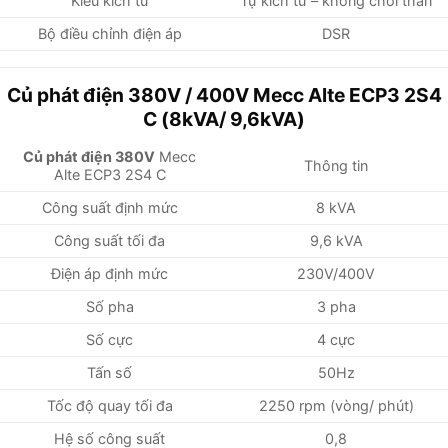
Kiểu kích từ
Tự kích từ – không chổi than
Bộ điều chỉnh điện áp
DSR
Củ phát điện 380V / 400V Mecc Alte ECP3 2S4
C (8kVA/ 9,6kVA)
Củ phát điện 380V
Mecc
Thông tin
Alte ECP3 2S4 C
Công suất định mức
8 kVA
Công suất tối đa
9,6 kVA
Điện áp định mức
230V/400V
Số pha
3 pha
Số cực
4 cực
Tấn số
50Hz
Tốc độ quay tối đa
2250 rpm (vòng/ phút)
Hệ số công suất
0,8