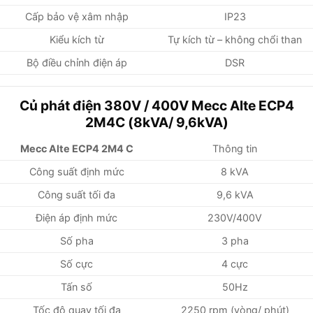
Cấp bảo vệ xâm nhập
IP23
Kiểu kích từ
Tự kích từ – không chổi than
Bộ điều chỉnh điện áp
DSR
Củ phát điện 380V / 400V Mecc Alte ECP4
2M4C (8kVA/ 9,6kVA)
Mecc Alte ECP4 2M4 C
Thông tin
Công suất định mức
8 kVA
Công suất tối đa
9,6 kVA
Điện áp định mức
230V/400V
Số pha
3 pha
Số cực
4 cực
Tấn số
50Hz
Tốc độ quay tối đa
2250 rpm (vòng/ phút)