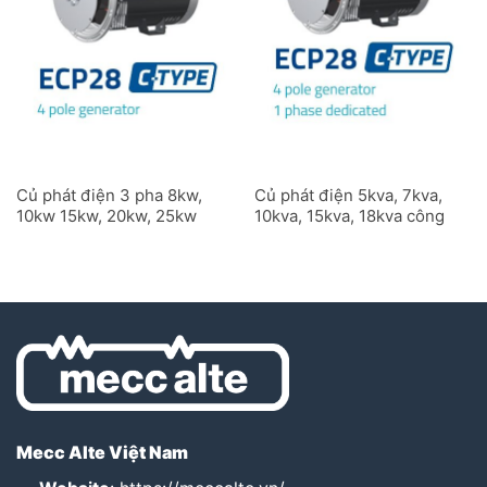
Củ phát điện 3 pha 8kw,
Củ phát điện 5kva, 7kva,
10kw 15kw, 20kw, 25kw
10kva, 15kva, 18kva công
công nghiệp ECP28C 4
nghiệp ECP28C 4 cực 1
cực
pha
Mecc Alte Việt Nam