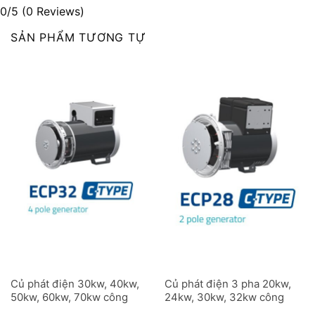
0/5
(0 Reviews)
SẢN PHẨM TƯƠNG TỰ
Củ phát điện 30kw, 40kw,
Củ phát điện 3 pha 20kw,
50kw, 60kw, 70kw công
24kw, 30kw, 32kw công
nghiệp ECP32C 4 cực
nghiệp ECP28C 2 cực