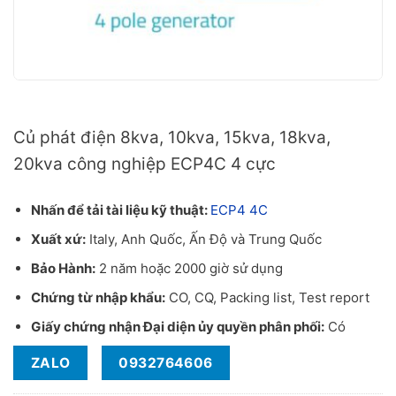
Củ phát điện 15kVA công nghiệp Mecc Alte model ECP4 4C
Củ phát điện 8kva, 10kva, 15kva, 18kva,
20kva công nghiệp ECP4C 4 cực
Nhấn để tải tài liệu kỹ thuật:
ECP4 4C
Xuất xứ:
Italy, Anh Quốc, Ấn Độ và Trung Quốc
Bảo Hành:
2 năm hoặc 2000 giờ sử dụng
Chứng từ nhập khẩu:
CO, CQ, Packing list, Test report
Giấy chứng nhận Đại diện ủy quyền phân phối:
Có
ZALO
0932764606