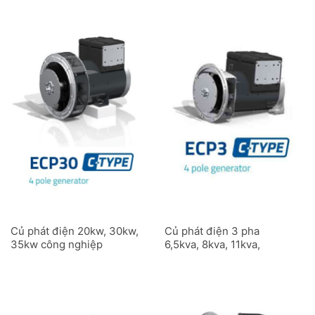
Củ phát điện 20kw, 30kw,
Củ phát điện 3 pha
35kw công nghiệp
6,5kva, 8kva, 11kva,
ECP30C 4 cực
13,5kva, 15kva công
nghiệp – ECP3C 4 cực