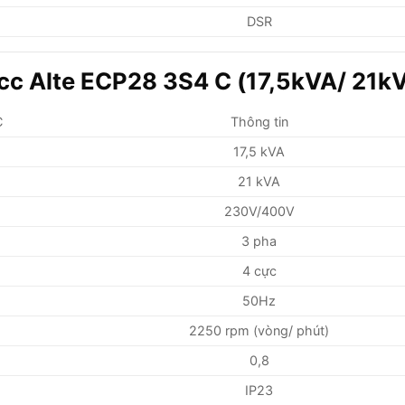
DSR
cc Alte ECP28 3S4 C (17,5kVA/ 21k
C
Thông tin
17,5 kVA
21 kVA
230V/400V
3 pha
4 cực
50Hz
2250 rpm (vòng/ phút)
0,8
IP23