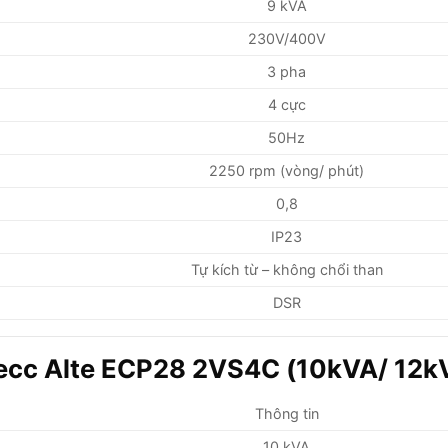
9 kVA
230V/400V
3 pha
4 cực
50Hz
2250 rpm (vòng/ phút)
0,8
IP23
Tự kích từ – không chổi than
DSR
ecc Alte ECP28 2VS4C (10kVA/ 12k
Thông tin
10 kVA