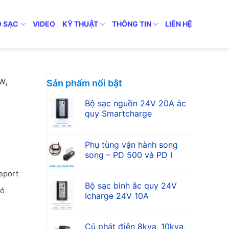
Ộ SẠC
VIDEO
KỸ THUẬT
THÔNG TIN
LIÊN HỆ
8 4C
w,
Sản phẩm nổi bật
Bộ sạc nguồn 24V 20A ắc
quy Smartcharge
Phụ tùng vận hành song
song – PD 500 và PD I
report
Bộ sạc bình ắc quy 24V
ó
Icharge 24V 10A
Củ phát điện 8kva, 10kva,