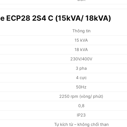
te ECP28 2S4 C (15kVA/ 18kVA)
Thông tin
15 kVA
18 kVA
230V/400V
3 pha
4 cực
50Hz
2250 rpm (vòng/ phút)
0,8
IP23
Tự kích từ – không chổi than