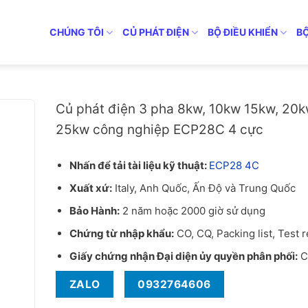
CHÚNG TÔI
CỦ PHÁT ĐIỆN
BỘ ĐIỀU KHIỂN
B
Củ phát điện 3 pha 20kW công nghiệp Mecc Alte model ECP2
Củ phát điện 3 pha 8kw, 10kw 15kw, 20k
25kw công nghiệp ECP28C 4 cực
Nhấn để tải tài liệu kỹ thuật:
ECP28 4C
Xuất xứ:
Italy, Anh Quốc, Ấn Độ và Trung Quốc
Bảo Hành:
2 năm hoặc 2000 giờ sử dụng
Chứng từ nhập khẩu:
CO, CQ, Packing list, Test 
Giấy chứng nhận Đại diện ủy quyền phân phối:
C
ZALO
0932764606