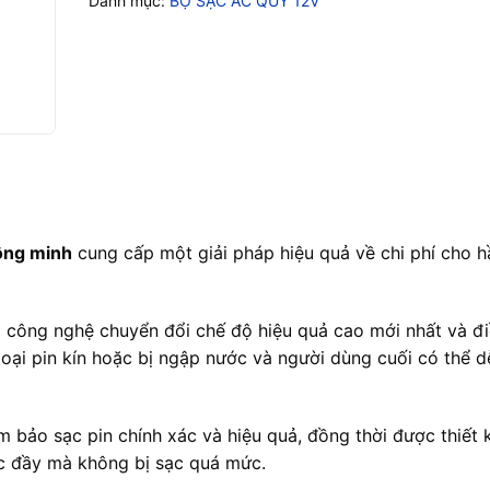
Danh mục:
BỘ SẠC ẮC QUY 12V
ông minh
cung cấp một giải pháp hiệu quả về chi phí cho h
công nghệ chuyển đổi chế độ hiệu quả cao mới nhất và đ
 loại pin kín hoặc bị ngập nước và người dùng cuối có thể 
m bảo sạc pin chính xác và hiệu quả, đồng thời được thiết 
 sạc đầy mà không bị sạc quá mức.