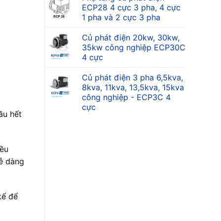
ECP28 4 cực 3 pha, 4 cực
1 pha và 2 cực 3 pha
Củ phát điện 20kw, 30kw,
35kw công nghiệp ECP30C
4 cực
Củ phát điện 3 pha 6,5kva,
8kva, 11kva, 13,5kva, 15kva
công nghiệp - ECP3C 4
cực
ầu hết
iều
dễ dàng
kế để