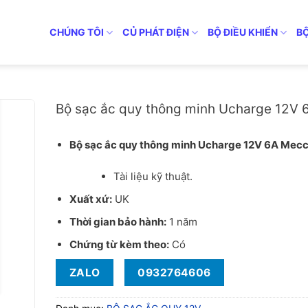
CHÚNG TÔI
CỦ PHÁT ĐIỆN
BỘ ĐIỀU KHIỂN
B
Bộ sạc ắc quy thông minh Ucharge 12V 6A thương hiệu Mecc A
Bộ sạc ắc quy thông minh Ucharge 12V 
Bộ sạc ắc quy thông minh Ucharge 12V 6A Mecc 
Tài liệu kỹ thuật.
Xuất xứ:
UK
Thời gian bảo hành:
1 năm
Chứng từ kèm theo:
Có
ZALO
0932764606