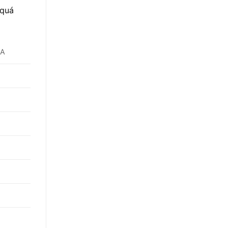
 quá
6A