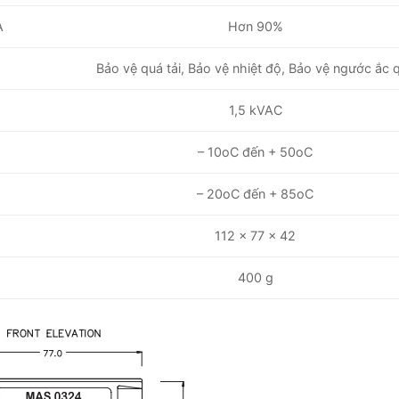
Hơn 90%
A
Bảo vệ quá tải, Bảo vệ nhiệt độ, Bảo vệ ngước ắc 
1,5 kVAC
– 10oC đến + 50oC
– 20oC đến + 85oC
112 x 77 x 42
400 g