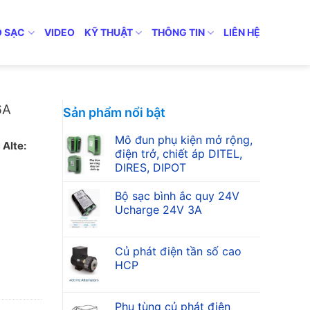
Ộ SẠC
VIDEO
KỸ THUẬT
THÔNG TIN
LIÊN HỆ
lte
6A
Sản phẩm nổi bật
Mô đun phụ kiện mở rộng,
Alte:
điện trở, chiết áp DITEL,
DIRES, DIPOT
Bộ sạc bình ắc quy 24V
Ucharge 24V 3A
Củ phát điện tần số cao
HCP
Phụ tùng củ phát điện