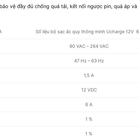
ảo vệ đầy đủ chống quá tải, kết nối ngược pin, quá áp và
Số liệu bộ sạc ắc quy thông minh Ucharge 12V 
A
90 VAC – 264 VAC
47 Hz – 63 Hz
1,5 A
12 VDC
6 A
1 %
1 %